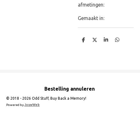
afmetingen:
Gemaakt in:
D
D
S
D
e
e
h
e
l
e
a
l
e
l
r
e
n
e
n
Bestelling annuleren
© 2018 - 2026 Odd Stuff, Buy Back a Memory!
Powered by
JouwWeb