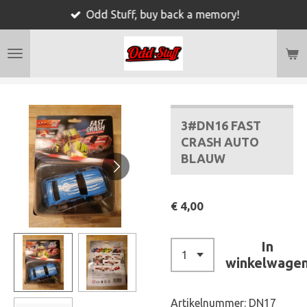
Odd Stuff, buy back a memory!
Ga
direct
naar
de
hoofdinhoud
3#DN16 FAST
CRASH AUTO
BLAUW
€ 4,00
In
winkelwage
Artikelnummer:
DN17