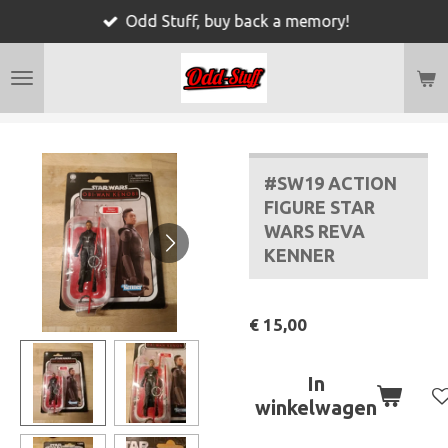
Odd Stuff, buy back a memory!
Ga
direct
naar
de
hoofdinhoud
#SW19 ACTION
FIGURE STAR
WARS REVA
KENNER
€ 15,00
In
winkelwagen