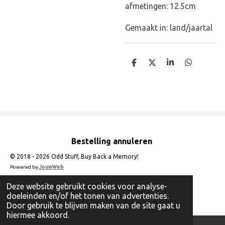
afmetingen: 12.5cm
Gemaakt in: land/jaartal
D
D
S
D
e
e
h
e
l
e
a
l
e
l
r
e
n
e
n
Bestelling annuleren
© 2018 - 2026 Odd Stuff, Buy Back a Memory!
Powered by
JouwWeb
Deze website gebruikt cookies voor analyse-
doeleinden en/of het tonen van advertenties.
Door gebruik te blijven maken van de site gaat u
hiermee akkoord.