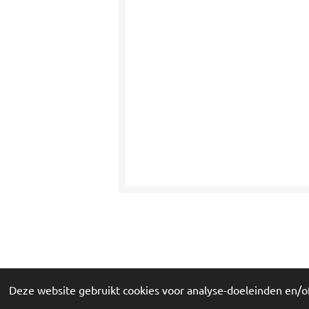
© 2018 - 2026 Odd Stuff, Buy Back a Memory
Deze website gebruikt cookies voor analyse-doeleinden en/of