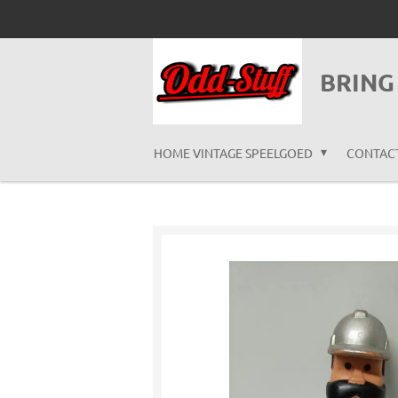
Ga
direct
naar
BRING
de
hoofdinhoud
HOME VINTAGE SPEELGOED
CONTAC