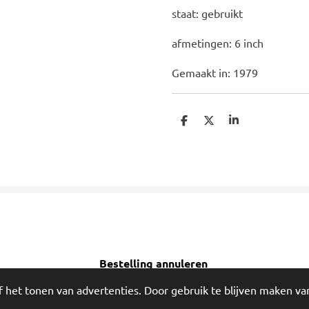
staat: gebruikt
afmetingen: 6 inch
Gemaakt in: 1979
D
D
S
e
e
h
l
e
a
e
l
r
n
e
Bestelling annuleren
!
 het tonen van advertenties. Door gebruik te blijven maken va