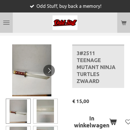
Odd Stuff, buy back a memory!
Ga
direct
naar
de
hoofdinhoud
3#2511
TEENAGE
MUTANT NINJA
TURTLES
ZWAARD
€ 15,00
In
winkelwagen