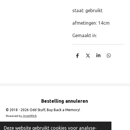
staat: gebruikt
afmetingen: 14cm
Gemaakt in:
D
D
S
D
e
e
h
e
l
e
a
l
e
l
r
e
n
e
n
Bestelling annuleren
© 2018 - 2026 Odd Stuff, Buy Back a Memory!
Powered by
JouwWeb
Deze website gebruikt cookies voor analyse-