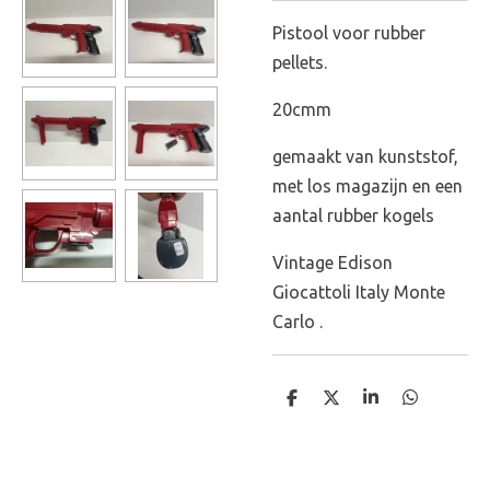
Pistool voor rubber
pellets.
20cmm
gemaakt van kunststof,
met los magazijn en een
aantal rubber kogels
Vintage Edison
Giocattoli Italy Monte
Carlo .
D
D
S
D
e
e
h
e
l
e
a
l
e
l
r
e
n
e
n