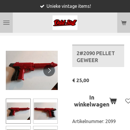
Unieke vintage items!
Ga
direct
naar
de
hoofdinhoud
2#2090 PELLET
GEWEER
€ 25,00
In
winkelwagen
Artikelnummer:
2099