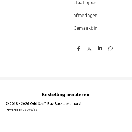
staat: goed
afmetingen:
Gemaakt in:
D
D
S
D
e
e
h
e
l
e
a
l
e
l
r
e
n
e
n
Bestelling annuleren
© 2018 - 2026 Odd Stuff, Buy Back a Memory!
Powered by
JouwWeb