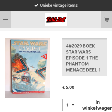
Unieke vintage items!
Ga
direct
naar
de
hoofdinhoud
4#2029 BOEK
STAR WARS
EPISODE 1 THE
PHANTOM
MENACE DEEL 1
€ 5,00
In
winkelwage