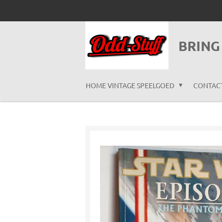
Ga
direct
naar
BRING
de
hoofdinhoud
HOME VINTAGE SPEELGOED
CONTAC