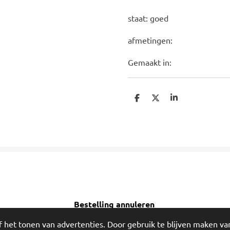
staat: goed
afmetingen:
Gemaakt in:
D
D
S
e
e
h
l
e
a
e
l
r
n
e
Bestelling annuleren
!
 het tonen van advertenties. Door gebruik te blijven maken va