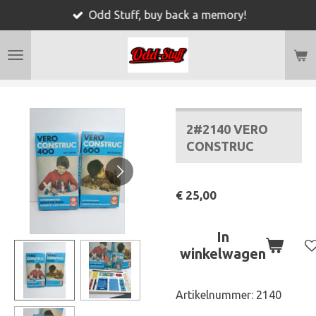
Odd Stuff, buy back a memory!
Ga
direct
naar
de
hoofdinhoud
2#2140 VERO
CONSTRUC
€ 25,00
In
winkelwagen
Artikelnummer:
2140