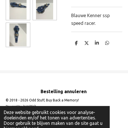
Blauwe Kenner ssp
speed racer.
D
D
S
D
e
e
h
e
l
e
a
l
e
l
r
e
n
e
n
Bestelling annuleren
© 2018 - 2026 Odd Stuff, Buy Back a Memory!
Powered by
JouwWeb
Deze website gebruikt cookies voor analyse-
doeleinden en/of het tonen van advertenties.
Door gebruik te blijven maken van de site gaat u