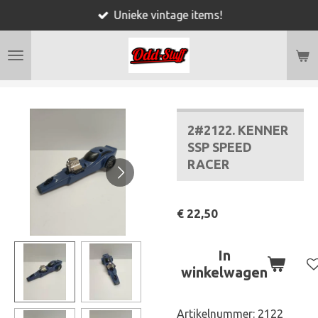
Unieke vintage items!
Ga
direct
naar
de
hoofdinhoud
2#2122. KENNER
SSP SPEED
RACER
€ 22,50
In
winkelwagen
Artikelnummer:
2122