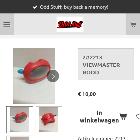
Odd Stuff, buy back a memory!
Ga
direct
naar
de
hoofdinhoud
2#2213
VIEWMASTER
ROOD
€ 10,00
In
winkelwagen
Artikelnummer:
2213