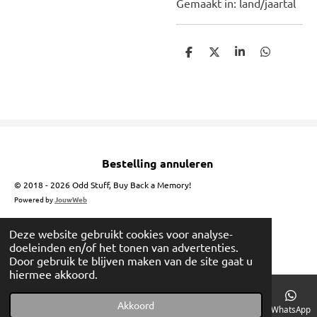
Gemaakt in: land/jaartal
D
D
S
D
e
e
h
e
l
e
a
l
e
l
r
e
n
e
n
Bestelling annuleren
© 2018 - 2026 Odd Stuff, Buy Back a Memory!
Powered by
JouwWeb
Deze website gebruikt cookies voor analyse-
doeleinden en/of het tonen van advertenties.
Door gebruik te blijven maken van de site gaat u
hiermee akkoord.
Akkoord
E-mailadres
Telefoonnummer
Instagram
WhatsApp