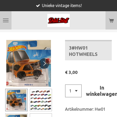
Unieke vintage items!
Ga
direct
naar
de
hoofdinhoud
3#HW01
HOTWHEELS
€ 3,00
In
winkelwage
Artikelnummer:
Hw01