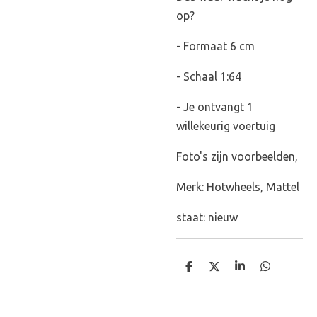
op?
- Formaat 6 cm
- Schaal 1:64
- Je ontvangt 1
willekeurig voertuig
Foto's zijn voorbeelden,
Merk: Hotwheels, Mattel
staat: nieuw
D
D
S
D
e
e
h
e
l
e
a
l
e
l
r
e
n
e
n