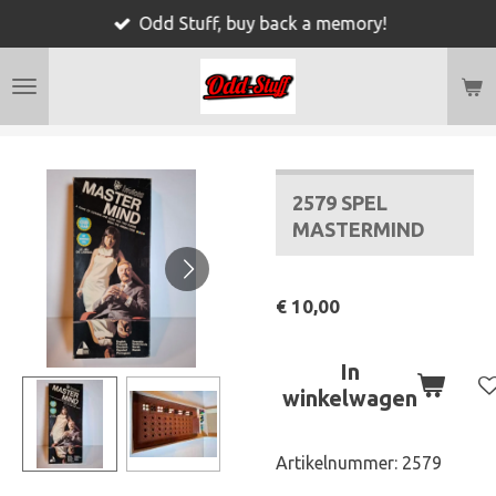
Odd Stuff, buy back a memory!
Ga
direct
naar
de
hoofdinhoud
2579 SPEL
MASTERMIND
€ 10,00
In
winkelwagen
Artikelnummer:
2579