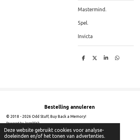
Mastermind.
Spel.
Invicta
D
D
S
D
e
e
h
e
l
e
a
l
e
l
r
e
n
e
n
Bestelling annuleren
© 2018 - 2026 Odd Stuff, Buy Back a Memory!
Powered by
JouwWeb
Deze website gebruikt cookies voor analyse-
doeleinden en/of het tonen van advertenties.