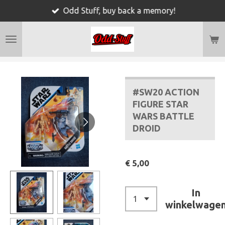
Odd Stuff, buy back a memory!
Ga
direct
naar
de
hoofdinhoud
#SW20 ACTION
FIGURE STAR
WARS BATTLE
DROID
€ 5,00
In
winkelwage