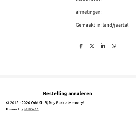
afmetingen:
Gemaakt in: land/jaartal
D
D
S
D
e
e
h
e
l
e
a
l
e
l
r
e
n
e
n
Bestelling annuleren
© 2018 - 2026 Odd Stuff, Buy Back a Memory!
Powered by
JouwWeb