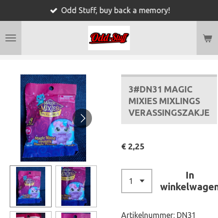
Odd Stuff, buy back a memory!
Ga
direct
naar
de
hoofdinhoud
3#DN31 MAGIC
MIXIES MIXLINGS
VERASSINGSZAKJE
€ 2,25
In
winkelwage
Artikelnummer:
DN31