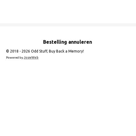
e
e
h
e
l
e
a
l
e
l
r
e
n
e
n
Bestelling annuleren
© 2018 - 2026 Odd Stuff, Buy Back a Memory!
Powered by
JouwWeb