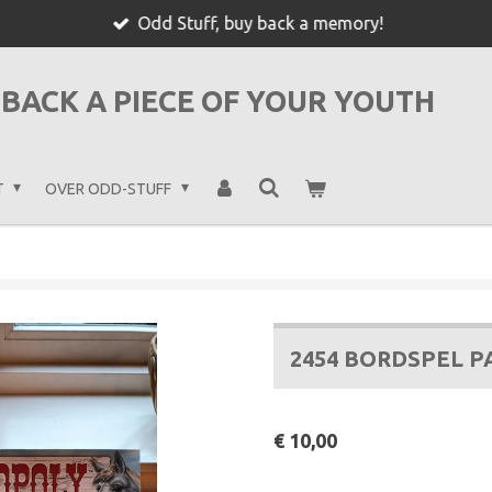
Odd Stuff, buy back a memory!
BACK A PIECE OF YOUR YOUTH
T
OVER ODD-STUFF
2454 BORDSPEL P
€ 10,00