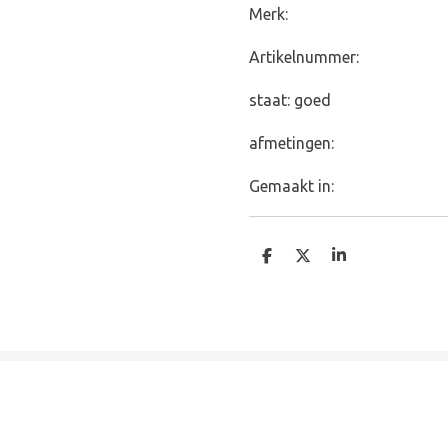
Merk:
Artikelnummer:
staat: goed
afmetingen:
Gemaakt in:
D
D
S
e
e
h
l
e
a
e
l
r
n
e