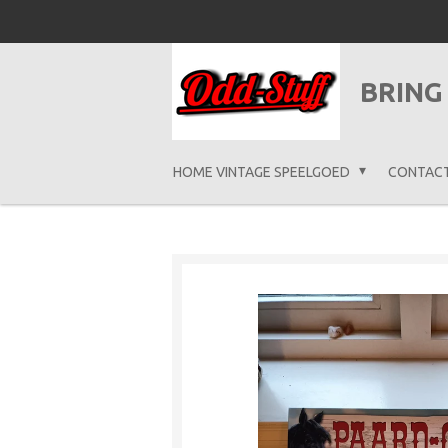
Ga
direct
naar
BRING
de
hoofdinhoud
HOME VINTAGE SPEELGOED
CONTAC