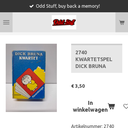
Odd Stuff, buy back a memory!
Ga
direct
naar
de
hoofdinhoud
2740
KWARTETSPEL
DICK BRUNA
€ 3,50
In
winkelwagen
Artikelnummer:
2740