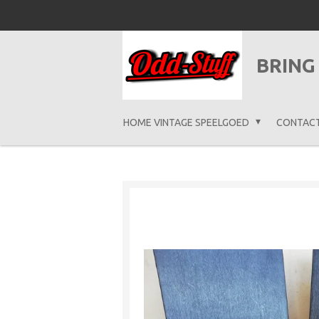
Ga
direct
naar
BRING
de
hoofdinhoud
HOME VINTAGE SPEELGOED
CONTAC