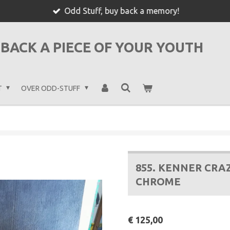
Odd Stuff, buy back a memory!
BACK A PIECE OF YOUR YOUTH
T
OVER ODD-STUFF
855. KENNER CRA
CHROME
€ 125,00