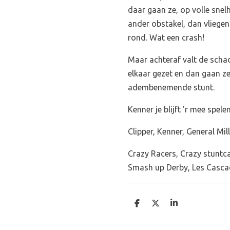
daar gaan ze, op volle snelh
ander obstakel, dan vliegen
rond. Wat een crash!
Maar achteraf valt de schad
elkaar gezet en dan gaan z
adembenemende stunt.
Kenner je blijft 'r mee spelen
Clipper, Kenner, General Mil
Crazy Racers, Crazy stuntca
Smash up Derby, Les Casca
D
D
S
e
e
h
l
e
a