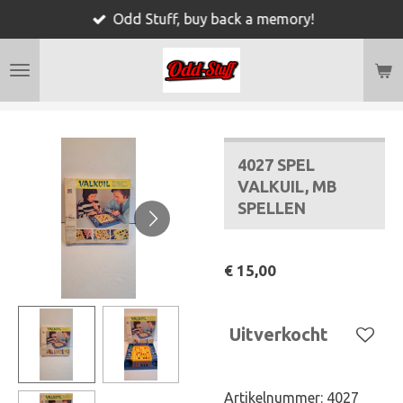
Odd Stuff, buy back a memory!
Ga
direct
naar
de
hoofdinhoud
4027 SPEL
VALKUIL, MB
SPELLEN
€ 15,00
Uitverkocht
Artikelnummer:
4027