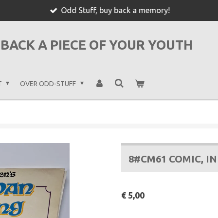
Odd Stuff, buy back a memory!
BACK A PIECE OF YOUR YOUTH
T
OVER ODD-STUFF
8#CM61 COMIC, I
€ 5,00