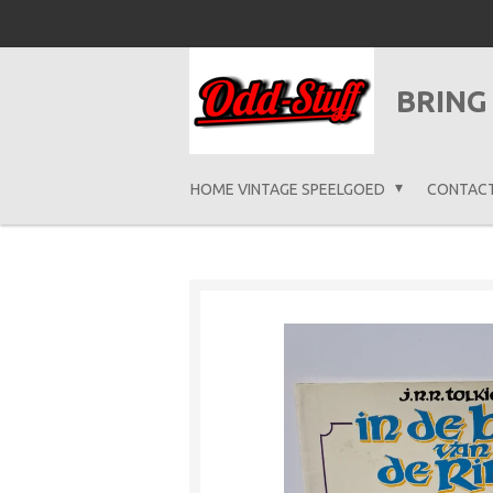
Ga
direct
naar
BRING
de
hoofdinhoud
HOME VINTAGE SPEELGOED
CONTAC