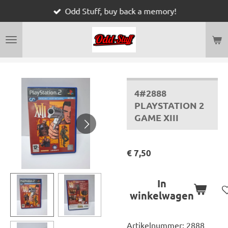
Odd Stuff, buy back a memory!
Ga
direct
naar
de
hoofdinhoud
4#2888
PLAYSTATION 2
GAME XIII
€ 7,50
In
winkelwagen
Artikelnummer:
2888