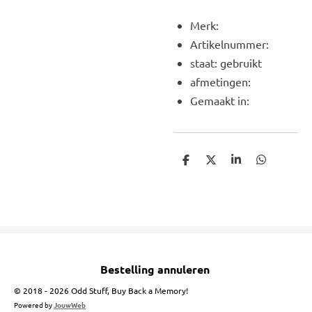
Merk:
Artikelnummer:
staat: gebruikt
afmetingen:
Gemaakt in:
D
D
S
D
e
e
h
e
l
e
a
l
e
l
r
e
n
e
n
Bestelling annuleren
© 2018 - 2026 Odd Stuff, Buy Back a Memory!
Powered by
JouwWeb