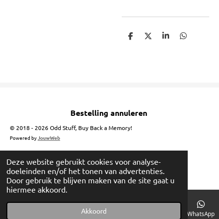
D
D
S
D
e
e
h
e
l
e
a
l
e
l
r
e
n
e
n
Bestelling annuleren
© 2018 - 2026 Odd Stuff, Buy Back a Memory!
Powered by
JouwWeb
Deze website gebruikt cookies voor analyse-
doeleinden en/of het tonen van advertenties.
Door gebruik te blijven maken van de site gaat u
hiermee akkoord.
Akkoord
E-mailadres
Telefoonnummer
Instagram
WhatsApp