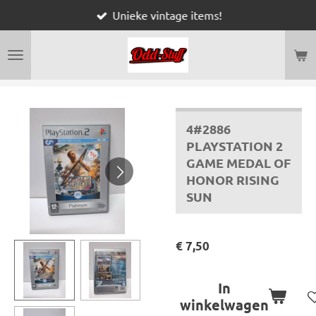
Unieke vintage items!
Ga
direct
naar
de
hoofdinhoud
4#2886
PLAYSTATION 2
GAME MEDAL OF
HONOR RISING
SUN
€ 7,50
In
winkelwagen