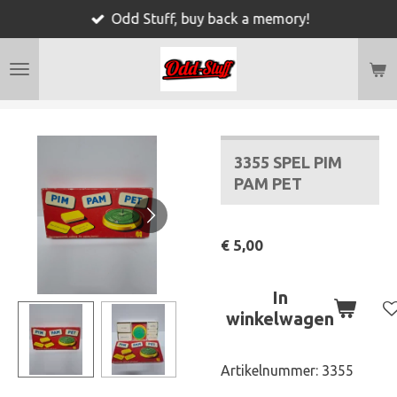
Odd Stuff, buy back a memory!
Ga
direct
naar
de
hoofdinhoud
3355 SPEL PIM
PAM PET
€ 5,00
In
winkelwagen
Artikelnummer:
3355