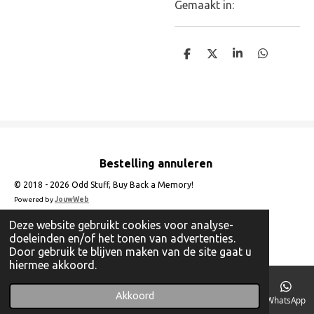
Gemaakt in:
D
D
S
D
e
e
h
e
l
e
a
l
e
l
r
e
n
e
n
Bestelling annuleren
© 2018 - 2026 Odd Stuff, Buy Back a Memory!
Powered by
JouwWeb
Deze website gebruikt cookies voor analyse-
doeleinden en/of het tonen van advertenties.
Door gebruik te blijven maken van de site gaat u
hiermee akkoord.
Akkoord
E-mailadres
Telefoonnummer
Instagram
WhatsApp