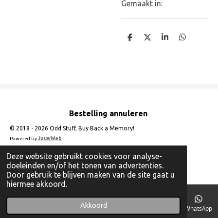
Gemaakt in:
D
D
S
D
e
e
h
e
l
e
a
l
e
l
r
e
n
e
n
Bestelling annuleren
© 2018 - 2026 Odd Stuff, Buy Back a Memory!
Powered by
JouwWeb
Deze website gebruikt cookies voor analyse-
doeleinden en/of het tonen van advertenties.
Door gebruik te blijven maken van de site gaat u
hiermee akkoord.
Akkoord
E-mailadres
Telefoonnummer
Instagram
WhatsApp