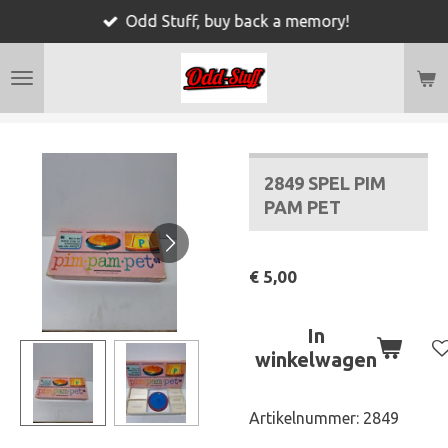
Odd Stuff, buy back a memory!
Ga
direct
naar
de
hoofdinhoud
2849 SPEL PIM
PAM PET
€ 5,00
In
winkelwagen
Artikelnummer:
2849