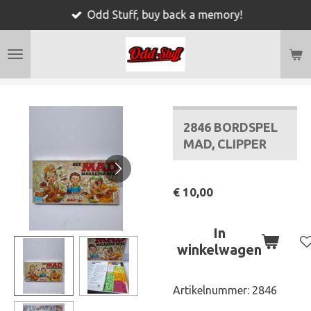
Odd Stuff, buy back a memory!
Ga
direct
naar
de
hoofdinhoud
2846 BORDSPEL
MAD, CLIPPER
€ 10,00
In
winkelwagen
Artikelnummer:
2846