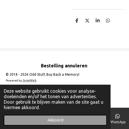
D
D
S
D
e
e
h
e
l
e
a
l
e
l
r
e
n
e
n
Bestelling annuleren
© 2018 - 2026 Odd Stuff, Buy Back a Memory!
Powered by
JouwWeb
Deze website gebruikt cookies voor analyse-
doeleinden en/of het tonen van advertenties.
Door gebruik te blijven maken van de site gaat u
hiermee akkoord.
Akkoord
E-mailadres
Telefoonnummer
Instagram
WhatsApp