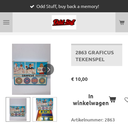
Odd Stuff, buy back a memory!
Ga
direct
naar
de
hoofdinhoud
2863 GRAFICUS
TEKENSPEL
€ 10,00
In
winkelwagen
Artikelnummer:
2863