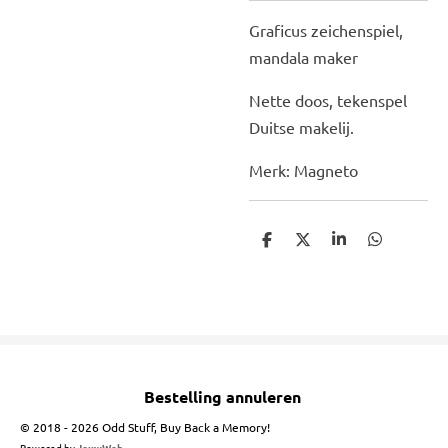
Graficus zeichenspiel,
mandala maker
Nette doos, tekenspel
Duitse makelij.
Merk: Magneto
D
D
S
D
e
e
h
e
l
e
a
l
e
l
r
e
n
e
n
Bestelling annuleren
© 2018 - 2026 Odd Stuff, Buy Back a Memory!
Powered by
JouwWeb