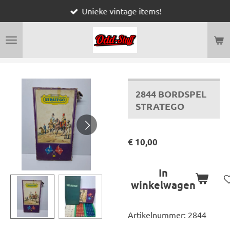
Unieke vintage items!
Ga
direct
naar
de
hoofdinhoud
2844 BORDSPEL
STRATEGO
€ 10,00
In
winkelwagen
Artikelnummer:
2844