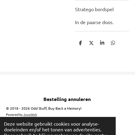
Stratego bordspel
In de paarse doos.
D
D
S
D
e
e
h
e
l
e
a
l
e
l
r
e
n
e
n
Bestelling annuleren
© 2018 - 2026 Odd Stuff, Buy Back a Memory!
Powered by
JouwWeb
Deze website gebruikt cookies voor analyse-
doeleinden en/of het tonen van advertenties.