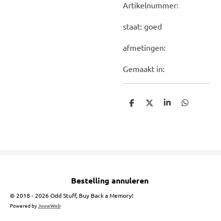
Artikelnummer:
staat: goed
afmetingen:
Gemaakt in:
D
D
S
D
e
e
h
e
l
e
a
l
e
l
r
e
n
e
n
Bestelling annuleren
© 2018 - 2026 Odd Stuff, Buy Back a Memory!
Powered by
JouwWeb