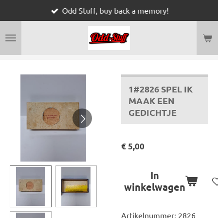
Odd Stuff, buy back a memory!
Ga
direct
naar
de
hoofdinhoud
1#2826 SPEL IK
MAAK EEN
GEDICHTJE
€ 5,00
In
winkelwagen
Artikelnummer:
2826