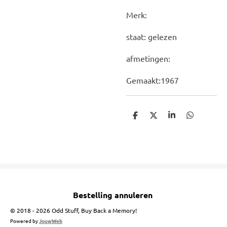
Merk:
staat: gelezen
afmetingen:
Gemaakt:1967
D
D
S
D
e
e
h
e
l
e
a
l
e
l
r
e
n
e
n
Bestelling annuleren
© 2018 - 2026 Odd Stuff, Buy Back a Memory!
Powered by
JouwWeb