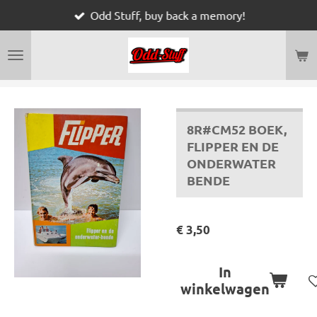
Odd Stuff, buy back a memory!
Ga
direct
naar
de
hoofdinhoud
8R#CM52 BOEK,
FLIPPER EN DE
ONDERWATER
BENDE
€ 3,50
In
winkelwagen