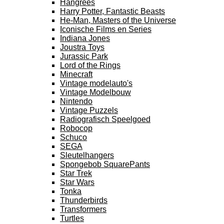
Hangrees
Harry Potter, Fantastic Beasts
He-Man, Masters of the Universe
Iconische Films en Series
Indiana Jones
Joustra Toys
Jurassic Park
Lord of the Rings
Minecraft
Vintage modelauto's
Vintage Modelbouw
Nintendo
Vintage Puzzels
Radiografisch Speelgoed
Robocop
Schuco
SEGA
Sleutelhangers
Spongebob SquarePants
Star Trek
Star Wars
Tonka
Thunderbirds
Transformers
Turtles