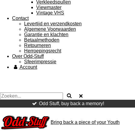
Verkleedspullen
Viewmaster
Vintage VHS
Contact
Levertijd en verzendkosten
Algemene Voorwaarden
Garantie en klachten
Betaalmethoden
Retourneren
Herroepingsrecht
Over Odd-Stuff
Sfeerimpressie
Account
Odd Stuff, buy back a memory!
Bring
back a piece of your Youth