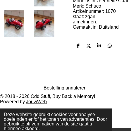
Model is in zeer nette staat
Merk: Schuco
Artikelnummer: 1070
staat: zgan
afmetingen:
Gemaakt in: Duitsland
D
D
S
D
e
e
h
e
l
e
a
l
e
l
r
e
n
e
n
Bestelling annuleren
© 2018 - 2026 Odd Stuff, Buy Back a Memory!
Powered by
JouwWeb
Deze website gebruikt cookies voor analyse-
doeleinden en/of het tonen van advertenties. Door
gebruik te blijven maken van de site gaat u
hiermee akkoord.