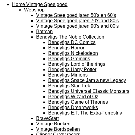
Home Vintage Speelgoed
Webshop
Vintage Speelgoed jaren 50's en 60's
Vintage Speelgoed jaren 70's and 80's
Vintage Speelgoed jaren 90's and 00's
Batman
Bendyfigs The Noble Collection
Bendyfigs DC Comics
Bendyfigs Horror
Bendyfigs Nickelodeon
Bendyfigs Gremlins
Bendyfigs Lord of the rings
Bendyfigs Harry Potter
Bendyfigs Minions
Bendyfigs Space Jam a new Legacy
Bendyfigs Star Trek
Bendyfigs Universal Classic Monsters
Bendyfigs Wizard of Oz
Bendyfigs Game of Thrones
Bendyfigs Dreamworks
Bendyfigs E.T. The Extra-Terrestrial
BraveStarr
Vintage Boeken
Vintage Bordspellen
Clipper Crazy racers