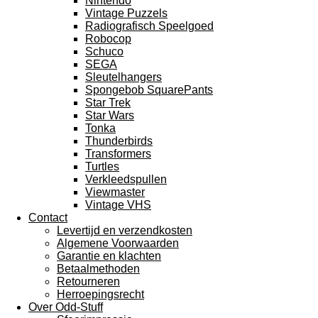
Nintendo
Vintage Puzzels
Radiografisch Speelgoed
Robocop
Schuco
SEGA
Sleutelhangers
Spongebob SquarePants
Star Trek
Star Wars
Tonka
Thunderbirds
Transformers
Turtles
Verkleedspullen
Viewmaster
Vintage VHS
Contact
Levertijd en verzendkosten
Algemene Voorwaarden
Garantie en klachten
Betaalmethoden
Retourneren
Herroepingsrecht
Over Odd-Stuff