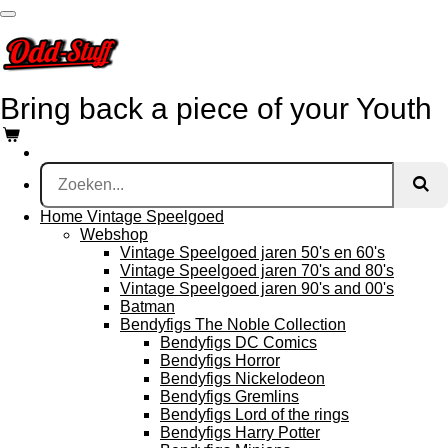
Ga
direct
naar
de
hoofdinhoud
Bring
back a piece of your Youth
Home Vintage Speelgoed
Webshop
Vintage Speelgoed jaren 50's en 60's
Vintage Speelgoed jaren 70's and 80's
Vintage Speelgoed jaren 90's and 00's
Batman
Bendyfigs The Noble Collection
Bendyfigs DC Comics
Bendyfigs Horror
Bendyfigs Nickelodeon
Bendyfigs Gremlins
Bendyfigs Lord of the rings
Bendyfigs Harry Potter