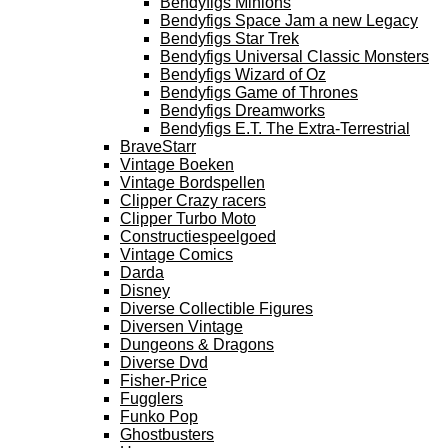
Bendyfigs Minions
Bendyfigs Space Jam a new Legacy
Bendyfigs Star Trek
Bendyfigs Universal Classic Monsters
Bendyfigs Wizard of Oz
Bendyfigs Game of Thrones
Bendyfigs Dreamworks
Bendyfigs E.T. The Extra-Terrestrial
BraveStarr
Vintage Boeken
Vintage Bordspellen
Clipper Crazy racers
Clipper Turbo Moto
Constructiespeelgoed
Vintage Comics
Darda
Disney
Diverse Collectible Figures
Diversen Vintage
Dungeons & Dragons
Diverse Dvd
Fisher-Price
Fugglers
Funko Pop
Ghostbusters