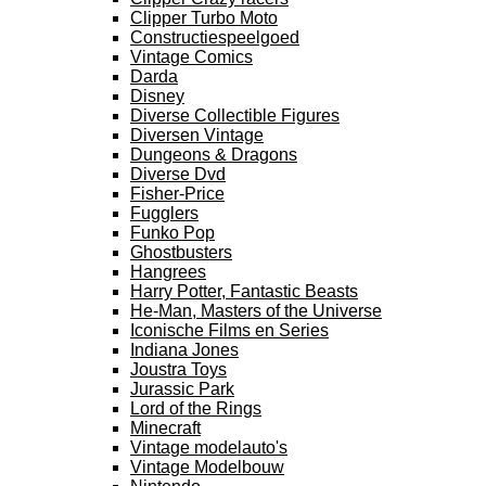
Clipper Turbo Moto
Constructiespeelgoed
Vintage Comics
Darda
Disney
Diverse Collectible Figures
Diversen Vintage
Dungeons & Dragons
Diverse Dvd
Fisher-Price
Fugglers
Funko Pop
Ghostbusters
Hangrees
Harry Potter, Fantastic Beasts
He-Man, Masters of the Universe
Iconische Films en Series
Indiana Jones
Joustra Toys
Jurassic Park
Lord of the Rings
Minecraft
Vintage modelauto's
Vintage Modelbouw