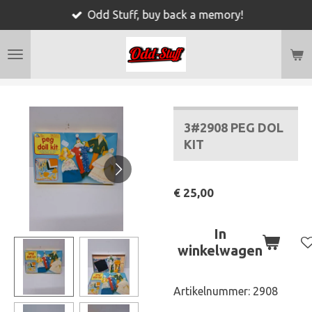
Odd Stuff, buy back a memory!
Ga
direct
naar
de
hoofdinhoud
3#2908 PEG DOL
KIT
€ 25,00
In
winkelwagen
Artikelnummer:
2908