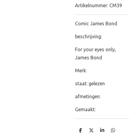
Artikelnummer:
CM39
Comic James Bond
beschrijving:
For your eyes only,
James Bond
Merk:
staat: gelezen
afmetingen:
Gemaakt:
D
D
S
D