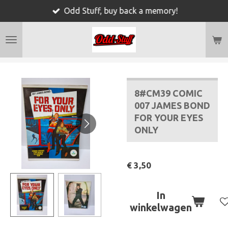
Odd Stuff, buy back a memory!
Ga
direct
naar
de
hoofdinhoud
8#CM39 COMIC
007 JAMES BOND
FOR YOUR EYES
ONLY
€ 3,50
In
winkelwagen