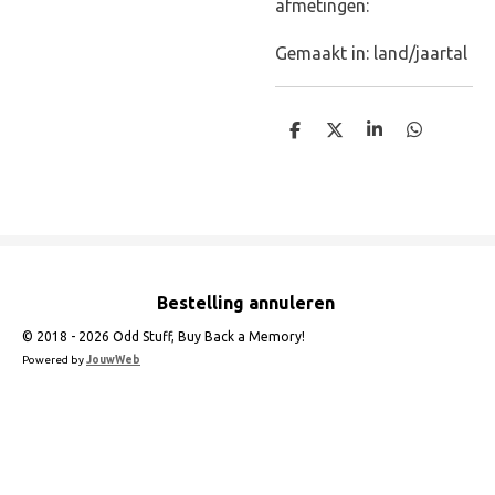
afmetingen:
Gemaakt in: land/jaartal
D
D
S
D
e
e
h
e
l
e
a
l
e
l
r
e
n
e
n
Bestelling annuleren
© 2018 - 2026 Odd Stuff, Buy Back a Memory!
Powered by
JouwWeb