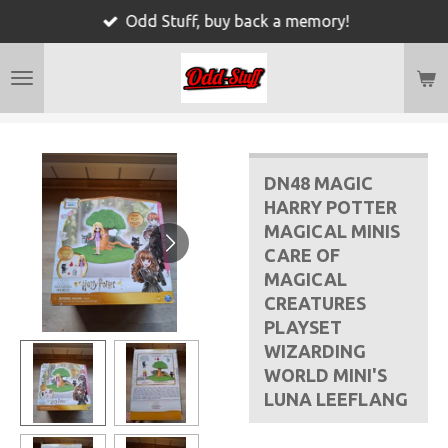
Odd Stuff, buy back a memory!
Ga
direct
naar
de
hoofdinhoud
DN48 MAGIC
HARRY POTTER
MAGICAL MINIS
CARE OF
MAGICAL
CREATURES
PLAYSET
WIZARDING
WORLD MINI'S
LUNA LEEFLANG