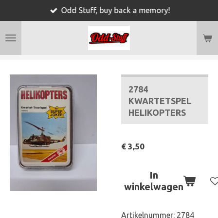
Odd Stuff, buy back a memory!
Ga
direct
naar
de
hoofdinhoud
2784
KWARTETSPEL
HELIKOPTERS
€ 3,50
In
winkelwagen
Artikelnummer:
2784