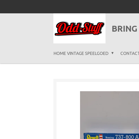
Ga
direct
naar
BRING
de
hoofdinhoud
HOME VINTAGE SPEELGOED
CONTAC