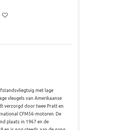
fstandsvliegtuig met lage
lage vleugels van Amerikaanse
dt verzorgd door twee Pratt en
rnational CFM56-motoren. De
nd plaats in 1967 en de
8 en is nog steeds aan de gang.