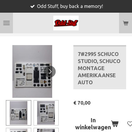
Odd Stuff, buy back a memory!
Ga
direct
naar
de
hoofdinhoud
7#2995 SCHUCO
STUDIO, SCHUCO
MONTAGE
AMERIKAANSE
AUTO
€ 70,00
In
winkelwagen