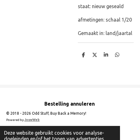
staat: nieuw geseald
afmetingen: schaal 1/20
Gemaakt in: land/jaartal
D
D
S
D
e
e
h
e
l
e
a
l
e
l
r
e
n
e
n
Bestelling annuleren
© 2018 - 2026 Odd Stuff, Buy Back a Memory!
Powered by
JouwWeb
Deze website gebruikt cookies voor analyse-
doeleinden en/of het tonen van advertenties.