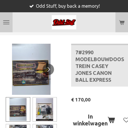
Odd Stuff, buy back a memory!
Ga
direct
naar
de
hoofdinhoud
7#2990
MODELBOUWDOOS
TREIN CASEY
JONES CANON
BALL EXPRESS
€ 170,00
In
winkelwagen