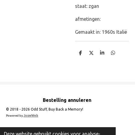
staat: zgan
afmetingen:
Gemaakt in: 1960s Italië
D
D
S
D
e
e
h
e
l
e
a
l
e
l
r
e
n
e
n
Bestelling annuleren
© 2018 - 2026 Odd Stuff, Buy Back a Memory!
Powered by
JouwWeb
Deze website gebruikt cookies voor analyse-