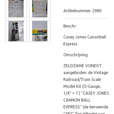
Artikelnummer:
2980
Beschr:
Casey Jones Canonball
Express
Omschrijving:
ZELDZAME VONDST.
aangeboden: de Vintage
Railroad/Train Scale
Model Kit (O-Gauge,
1/4" = 1') "CASEY JONES
CANNON BALL
EXPRESS" (de beroemde
"382" Ten Wheeler van