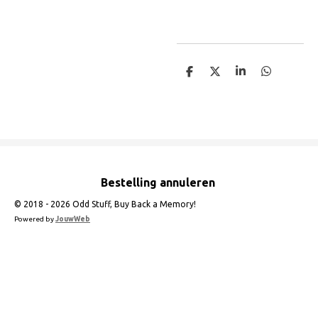
D
D
S
D
e
e
h
e
l
e
a
l
e
l
r
e
n
e
n
Bestelling annuleren
© 2018 - 2026 Odd Stuff, Buy Back a Memory!
Powered by
JouwWeb