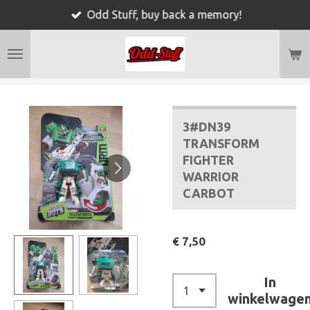
Odd Stuff, buy back a memory!
Ga
direct
naar
de
hoofdinhoud
3#DN39
TRANSFORM
FIGHTER
WARRIOR
CARBOT
€ 7,50
In
winkelwage