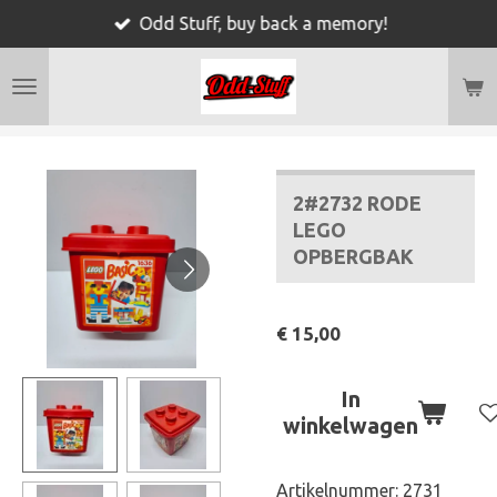
Odd Stuff, buy back a memory!
Ga
direct
naar
de
hoofdinhoud
2#2732 RODE
LEGO
OPBERGBAK
€ 15,00
In
winkelwagen
Artikelnummer:
2731