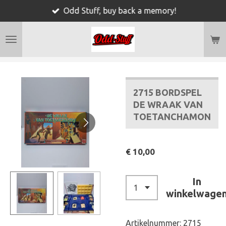
Odd Stuff, buy back a memory!
Ga
direct
naar
de
hoofdinhoud
2715 BORDSPEL
DE WRAAK VAN
TOETANCHAMON
€ 10,00
In
winkelwage
Artikelnummer:
2715