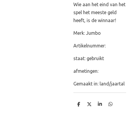
Wie aan het eind van het
spel het meeste geld
heeft, is de winnaar!
Merk: Jumbo
Artikelnummer:
staat: gebruikt
afmetingen:
Gemaakt in: land/jaartal
D
D
S
D
e
e
h
e
l
e
a
l
e
l
r
e
n
e
n