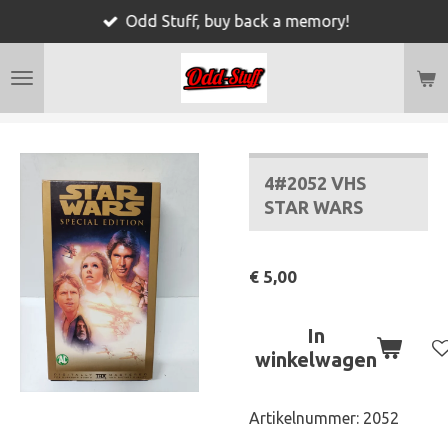
Odd Stuff, buy back a memory!
Ga
direct
naar
de
hoofdinhoud
4#2052 VHS
STAR WARS
€ 5,00
In
winkelwagen
Artikelnummer:
2052