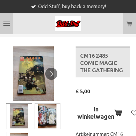
Odd Stuff, buy back a memory!
Ga
direct
naar
de
hoofdinhoud
CM16 2485
COMIC MAGIC
THE GATHERING
€ 5,00
In
winkelwagen
Artikelnummer:
CM16