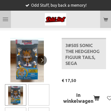
Odd Stuff, buy back a memory!
Ga
direct
naar
de
hoofdinhoud
3#S05 SONIC
THE HEDGEHOG
FIGUUR TAILS,
SEGA
€ 17,50
In
winkelwagen