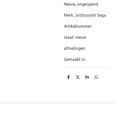
Nieuw, ongeopend.
Merk: Justtoysint Sega
Artikelnummer:
staat: nieuw
afmetingen:
Gemaakt in:
D
D
S
D
e
e
h
e
l
e
a
l
e
l
r
e
n
e
n