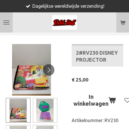
Dagelijkse wereldwijde verzending!
Ga
direct
naar
de
hoofdinhoud
2#RV230 DISNEY
PROJECTOR
€ 25,00
In
winkelwagen
Artikelnummer:
RV230