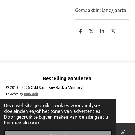
Gemaakt in: land/jaartal
D
D
S
D
e
e
h
e
l
e
a
l
e
l
r
e
n
e
n
Bestelling annuleren
© 2018 - 2026 Odd Stuff, Buy Back a Memory!
Powered by
JouwWeb
Deze website gebruikt cookies voor analyse-
doeleinden en/of het tonen van advertenties.
Door gebruik te blijven maken van de site gaat u
hiermee akkoord.