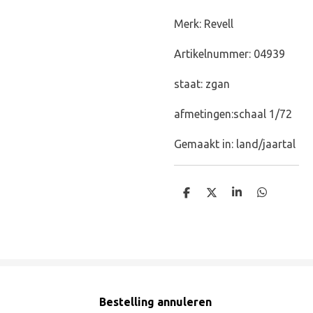
Merk: Revell
Artikelnummer: 04939
staat: zgan
afmetingen:schaal 1/72
Gemaakt in: land/jaartal
D
D
S
D
e
e
h
e
l
e
a
l
e
l
r
e
n
e
n
Bestelling annuleren