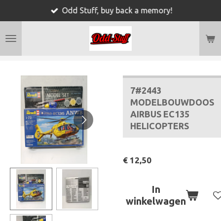
Odd Stuff, buy back a memory!
Ga
direct
naar
de
hoofdinhoud
7#2443
MODELBOUWDOOS
AIRBUS EC135
HELICOPTERS
€ 12,50
In
winkelwagen