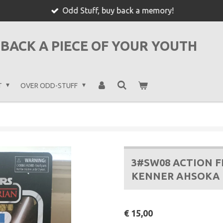
Odd Stuff, buy back a memory!
BACK A PIECE OF YOUR YOUTH
T
OVER ODD-STUFF
3#SW08 ACTION F
KENNER AHSOKA
€ 15,00