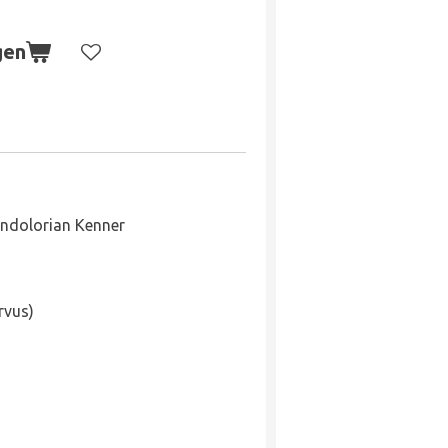
gen
andolorian Kenner
rvus)