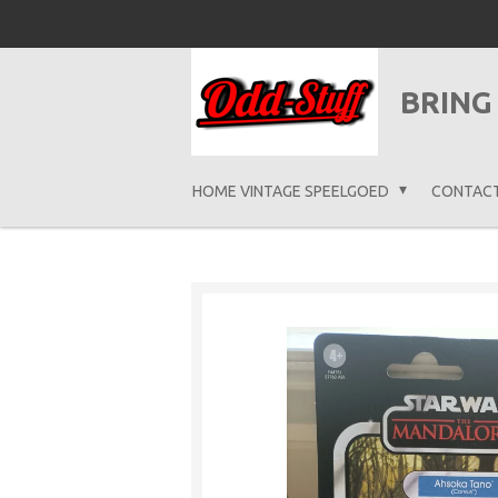
Ga
direct
naar
BRING
de
hoofdinhoud
HOME VINTAGE SPEELGOED
CONTAC