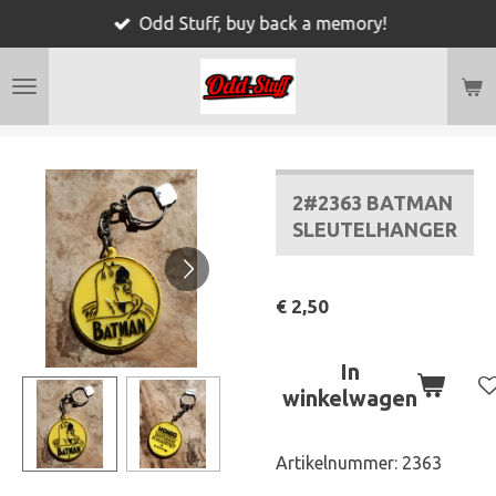
Odd Stuff, buy back a memory!
Ga
direct
naar
de
hoofdinhoud
2#2363 BATMAN
SLEUTELHANGER
€ 2,50
In
winkelwagen
Artikelnummer:
2363