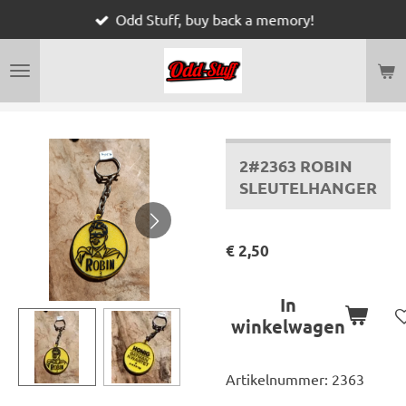
Odd Stuff, buy back a memory!
Ga
direct
naar
de
hoofdinhoud
2#2363 ROBIN
SLEUTELHANGER
€ 2,50
In
winkelwagen
Artikelnummer:
2363