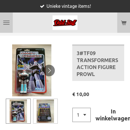
Unieke vintage items!
Ga
direct
naar
de
hoofdinhoud
3#TF09
TRANSFORMERS
ACTION FIGURE
PROWL
€ 10,00
In
winkelwage