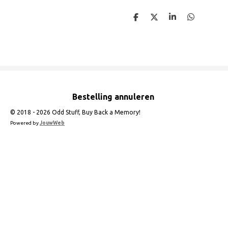
D
D
S
D
e
e
h
e
l
e
a
l
e
l
r
e
n
e
n
Bestelling annuleren
© 2018 - 2026 Odd Stuff, Buy Back a Memory!
Powered by
JouwWeb