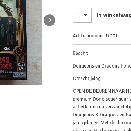
In winkelwa
Artikelnummer:
DD01
Beschr:
Dungeons en Dragons hono
Omschrijving:
OPEN DE DEUREN NAAR HE
premium Doric actiefiguur 
actiefiguren en verzamelobj
Dungeons & Dragons-verhal
jaar geleden. Met de decora
die je van Hasbro-verzamel