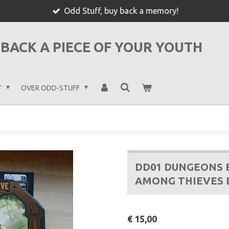
Odd Stuff, buy back a memory!
BACK A PIECE OF YOUR YOUTH
T
OVER ODD-STUFF
DD01 DUNGEONS 
AMONG THIEVES 
€ 15,00