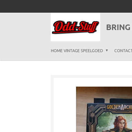
Ga
direct
naar
BRING
de
hoofdinhoud
HOME VINTAGE SPEELGOED
CONTAC