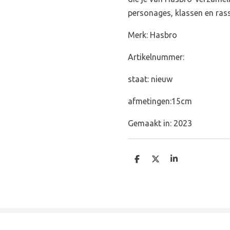
personages, klassen en ras
Merk: Hasbro
Artikelnummer:
staat: nieuw
afmetingen:15cm
Gemaakt in: 2023
D
D
S
e
e
h
l
e
a
e
l
r
n
e