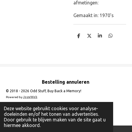
afmetingen:
Gemaakt in: 1970's
D
D
S
D
e
e
h
e
l
e
a
l
e
l
r
e
n
e
n
Bestelling annuleren
© 2018 - 2026 Odd Stuff, Buy Back a Memory!
Powered by
JouwWeb
Deze website gebruikt cookies voor analyse-
doeleinden en/of het tonen van advertenties.
Door gebruik te blijven maken van de site gaat u
hiermee akkoord.