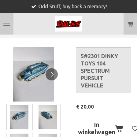
Odd Stuff, buy back a memory!
Ga
direct
naar
de
hoofdinhoud
5#2301 DINKY
TOYS 104
SPECTRUM
PURSUIT
VEHICLE
€ 20,00
In
winkelwagen